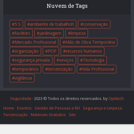
Nuvem de Tags
5 S
ambiente de trabalhoh
conservação
facilities
jardinagem
limpeza
Mercado Profissional
Mão de Obra Temporária
organização
POP
recursos humanos
segurança privada
seviços
Tecnologia
temporários
terceirização
Vida Profissional
vigilância
Seguridade
· 2023 © Todos os direitos reservados. by
Optitech
Home
Eventos
Gestão de Pessoas e RH
Segurança e Limpeza
Terceirização
Materiais Gratuitos
Site