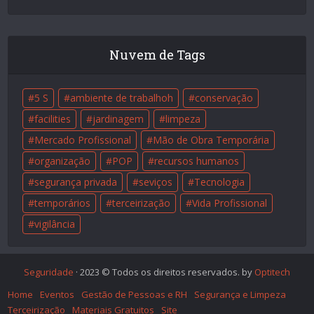
Nuvem de Tags
5 S
ambiente de trabalhoh
conservação
facilities
jardinagem
limpeza
Mercado Profissional
Mão de Obra Temporária
organização
POP
recursos humanos
segurança privada
seviços
Tecnologia
temporários
terceirização
Vida Profissional
vigilância
Seguridade
· 2023 © Todos os direitos reservados. by
Optitech
Home
Eventos
Gestão de Pessoas e RH
Segurança e Limpeza
Terceirização
Materiais Gratuitos
Site