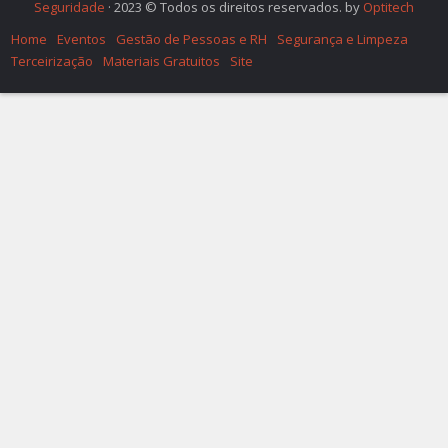
Seguridade
· 2023 © Todos os direitos reservados. by
Optitech
Home
Eventos
Gestão de Pessoas e RH
Segurança e Limpeza
Terceirização
Materiais Gratuitos
Site