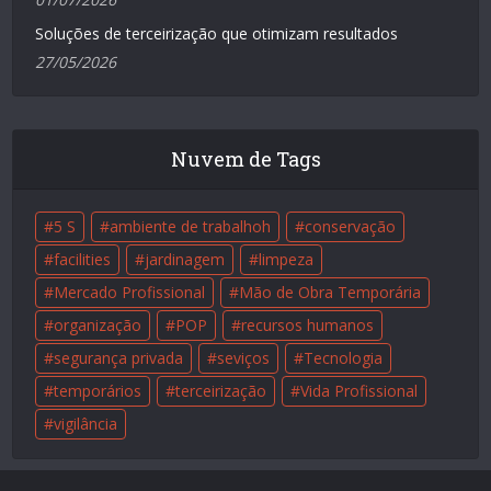
Soluções de terceirização que otimizam resultados
27/05/2026
Nuvem de Tags
5 S
ambiente de trabalhoh
conservação
facilities
jardinagem
limpeza
Mercado Profissional
Mão de Obra Temporária
organização
POP
recursos humanos
segurança privada
seviços
Tecnologia
temporários
terceirização
Vida Profissional
vigilância