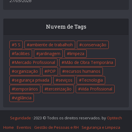
27/05/2026
Nuvem de Tags
5 S
ambiente de trabalhoh
conservação
facilities
jardinagem
limpeza
Mercado Profissional
Mão de Obra Temporária
organização
POP
recursos humanos
segurança privada
seviços
Tecnologia
temporários
terceirização
Vida Profissional
vigilância
Seguridade
· 2023 © Todos os direitos reservados. by
Optitech
Home
Eventos
Gestão de Pessoas e RH
Segurança e Limpeza