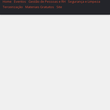
Home
Eventos
Gestão de Pessoas e RH
Segurança e Limpeza
Terceirização
Materiais Gratuitos
Site