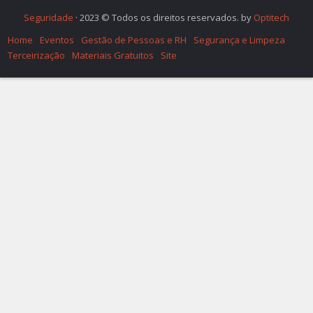
Seguridade
· 2023 © Todos os direitos reservados. by
Optitech
Home
Eventos
Gestão de Pessoas e RH
Segurança e Limpeza
Terceirização
Materiais Gratuitos
Site