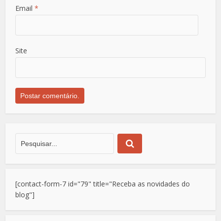
Email
*
Site
[contact-form-7 id="79" title="Receba as novidades do
blog"]