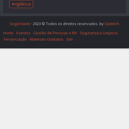
vigilância
Seguridade
· 2023 © Todos os direitos reservados. by
Optitech
Home
Eventos
Gestão de Pessoas e RH
Segurança e Limpeza
Terceirização
Materiais Gratuitos
Site