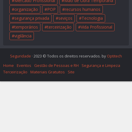
Mercado Profissional
Mão de Obra Temporária
organização
POP
recursos humanos
segurança privada
seviços
Tecnologia
temporários
terceirização
Vida Profissional
vigilância
Seguridade
· 2023 © Todos os direitos reservados. by
Optitech
Home
Eventos
Gestão de Pessoas e RH
Segurança e Limpeza
Terceirização
Materiais Gratuitos
Site