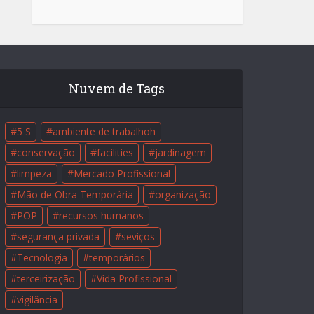
Nuvem de Tags
5 S
ambiente de trabalhoh
conservação
facilities
jardinagem
limpeza
Mercado Profissional
Mão de Obra Temporária
organização
POP
recursos humanos
segurança privada
seviços
Tecnologia
temporários
terceirização
Vida Profissional
vigilância