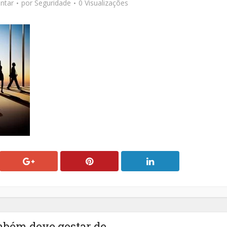
ntar
por
Seguridade
0 Visualizações
mbém deve gostar de