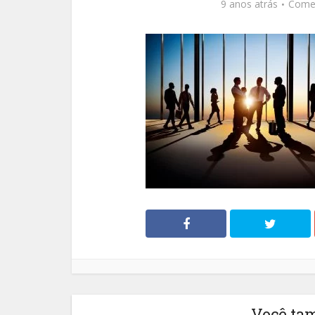
9 anos atrás
Come
Você ta