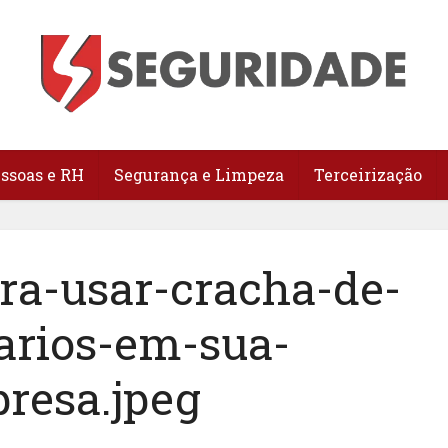
essoas e RH
Segurança e Limpeza
Terceirização
ra-usar-cracha-de-
arios-em-sua-
resa.jpeg