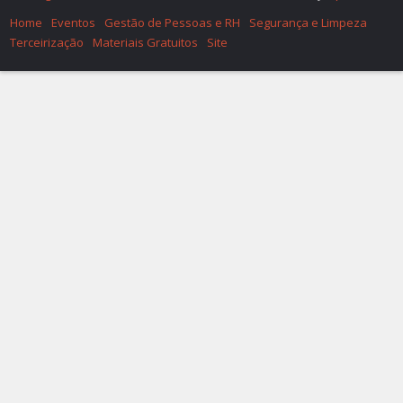
Home
Eventos
Gestão de Pessoas e RH
Segurança e Limpeza
Terceirização
Materiais Gratuitos
Site