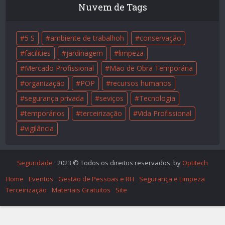
Nuvem de Tags
5 S
ambiente de trabalhoh
conservação
facilities
jardinagem
limpeza
Mercado Profissional
Mão de Obra Temporária
organização
POP
recursos humanos
segurança privada
seviços
Tecnologia
temporários
terceirização
Vida Profissional
vigilância
Seguridade
· 2023 © Todos os direitos reservados. by
Optitech
Home
Eventos
Gestão de Pessoas e RH
Segurança e Limpeza
Terceirização
Materiais Gratuitos
Site