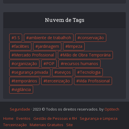
Nuvem de Tags
5 S
ambiente de trabalhoh
conservação
facilities
jardinagem
limpeza
Mercado Profissional
Mão de Obra Temporária
organização
POP
recursos humanos
segurança privada
seviços
Tecnologia
temporários
terceirização
Vida Profissional
vigilância
Seguridade
· 2023 © Todos os direitos reservados. by
Optitech
Home
Eventos
Gestão de Pessoas e RH
Segurança e Limpeza
Terceirização
Materiais Gratuitos
Site