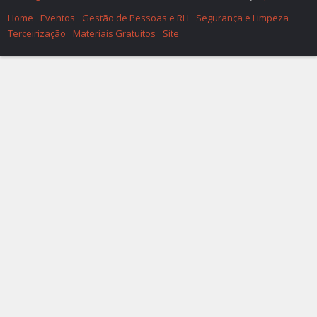
Home
Eventos
Gestão de Pessoas e RH
Segurança e Limpeza
Terceirização
Materiais Gratuitos
Site