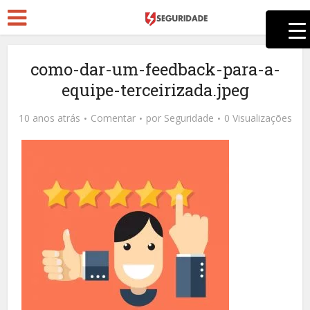
como-dar-um-feedback-para-a-
equipe-terceirizada.jpeg
10 anos atrás
Comentar
por
Seguridade
0 Visualizações