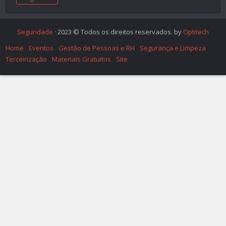
Seguridade
· 2023 © Todos os direitos reservados. by
Optitech
Home
Eventos
Gestão de Pessoas e RH
Segurança e Limpeza
Terceirização
Materiais Gratuitos
Site