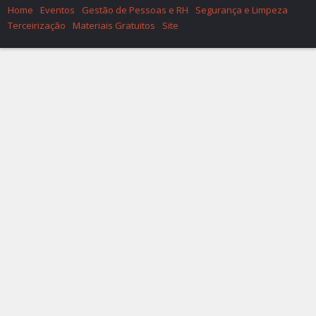
Home
Eventos
Gestão de Pessoas e RH
Segurança e Limpeza
Terceirização
Materiais Gratuitos
Site