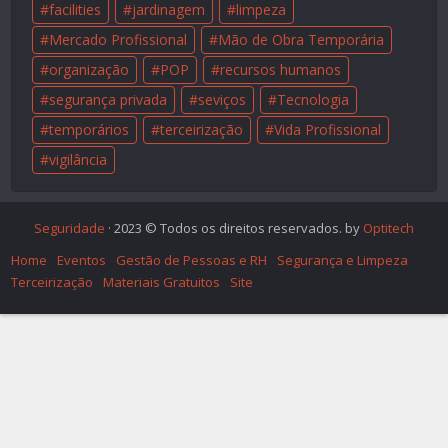
facilities
jardinagem
limpeza
Mercado Profissional
Mão de Obra Temporária
organização
POP
recursos humanos
segurança privada
seviços
Tecnologia
temporários
terceirização
Vida Profissional
vigilância
Seguridade
· 2023 © Todos os direitos reservados. by
Optitech
Home
Eventos
Gestão de Pessoas e RH
Segurança e Limpeza
Terceirização
Materiais Gratuitos
Site