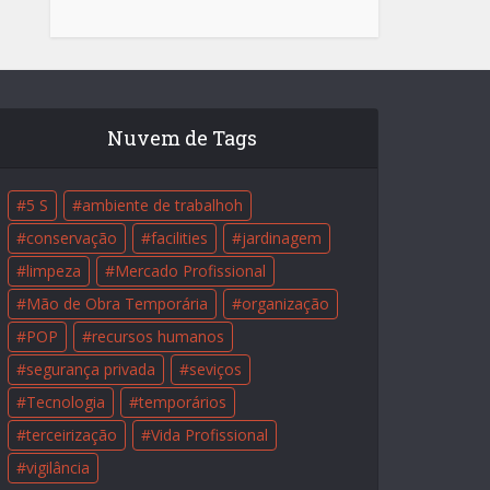
Nuvem de Tags
5 S
ambiente de trabalhoh
conservação
facilities
jardinagem
limpeza
Mercado Profissional
Mão de Obra Temporária
organização
POP
recursos humanos
segurança privada
seviços
Tecnologia
temporários
terceirização
Vida Profissional
vigilância