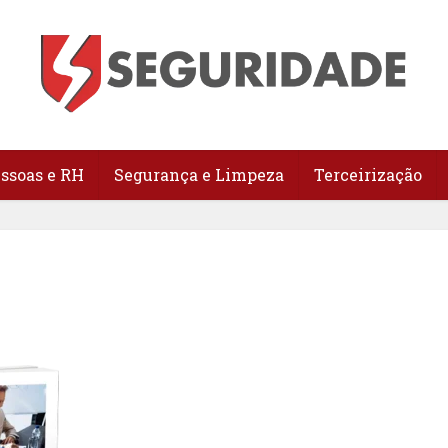
essoas e RH
Segurança e Limpeza
Terceirização