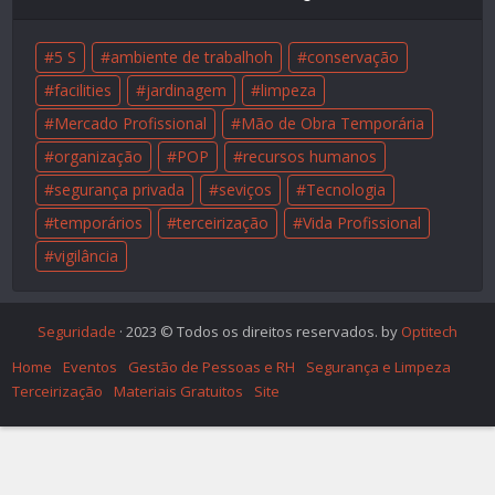
5 S
ambiente de trabalhoh
conservação
facilities
jardinagem
limpeza
Mercado Profissional
Mão de Obra Temporária
organização
POP
recursos humanos
segurança privada
seviços
Tecnologia
temporários
terceirização
Vida Profissional
vigilância
Seguridade
· 2023 © Todos os direitos reservados. by
Optitech
Home
Eventos
Gestão de Pessoas e RH
Segurança e Limpeza
Terceirização
Materiais Gratuitos
Site