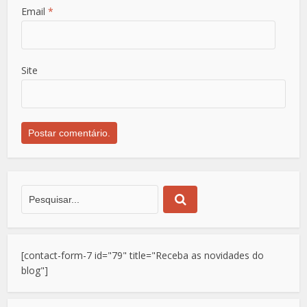
Email
*
Site
[contact-form-7 id="79" title="Receba as novidades do
blog"]