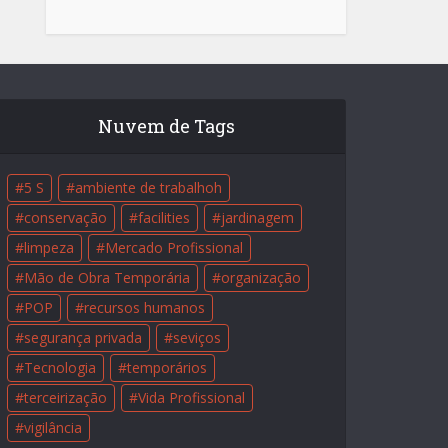
Nuvem de Tags
5 S
ambiente de trabalhoh
conservação
facilities
jardinagem
limpeza
Mercado Profissional
Mão de Obra Temporária
organização
POP
recursos humanos
segurança privada
seviços
Tecnologia
temporários
terceirização
Vida Profissional
vigilância