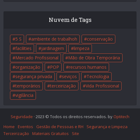
Nuvem de Tags
5 S
ambiente de trabalhoh
conservação
facilities
jardinagem
limpeza
Mercado Profissional
Mão de Obra Temporária
organização
POP
recursos humanos
segurança privada
seviços
Tecnologia
temporários
terceirização
Vida Profissional
vigilância
Seguridade
· 2023 © Todos os direitos reservados. by
Optitech
Home
Eventos
Gestão de Pessoas e RH
Segurança e Limpeza
Terceirização
Materiais Gratuitos
Site