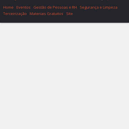
Home
Eventos
Gestão de Pessoas e RH
Segurança e Limpeza
Terceirização
Materiais Gratuitos
Site