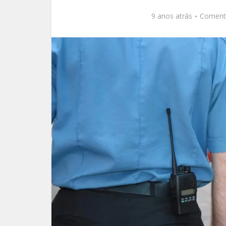
9 anos atrás
Coment