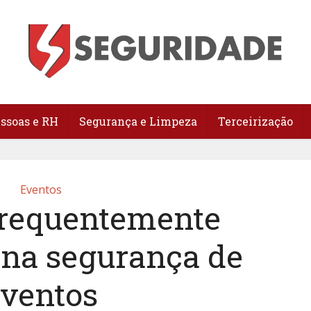
essoas e RH
Segurança e Limpeza
Terceirização
Eventos
 frequentemente
 na segurança de
eventos