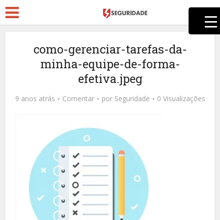
como-gerenciar-tarefas-da-
minha-equipe-de-forma-
efetiva.jpeg
9 anos atrás
Comentar
por
Seguridade
0 Visualizações