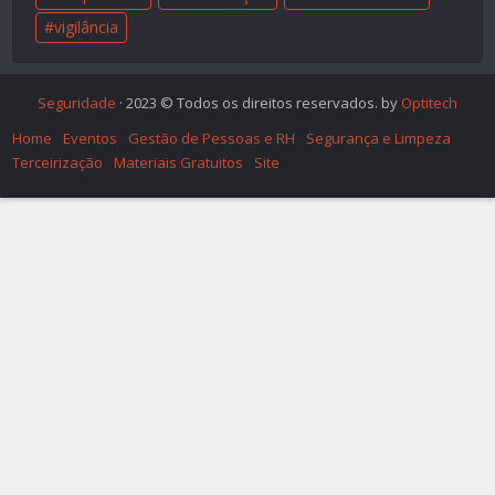
vigilância
Seguridade
· 2023 © Todos os direitos reservados. by
Optitech
Home
Eventos
Gestão de Pessoas e RH
Segurança e Limpeza
Terceirização
Materiais Gratuitos
Site