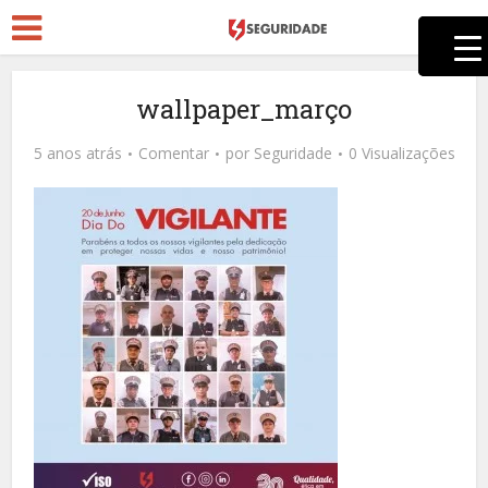
wallpaper_março
5 anos atrás
Comentar
por
Seguridade
0 Visualizações