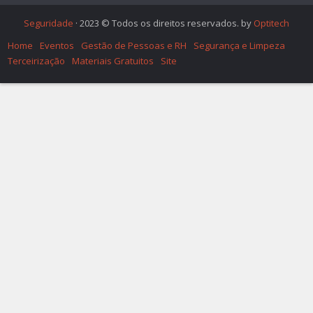
Seguridade
· 2023 © Todos os direitos reservados. by
Optitech
Home
Eventos
Gestão de Pessoas e RH
Segurança e Limpeza
Terceirização
Materiais Gratuitos
Site