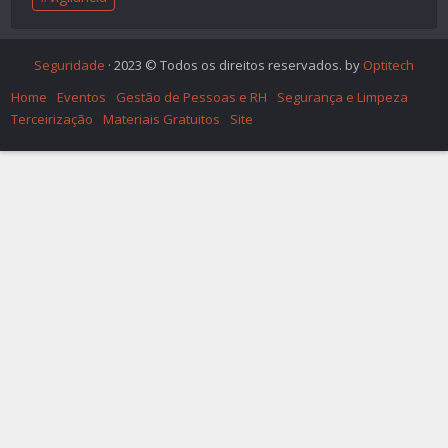
Seguridade
· 2023 © Todos os direitos reservados. by
Optitech
Home
Eventos
Gestão de Pessoas e RH
Segurança e Limpeza
Terceirização
Materiais Gratuitos
Site