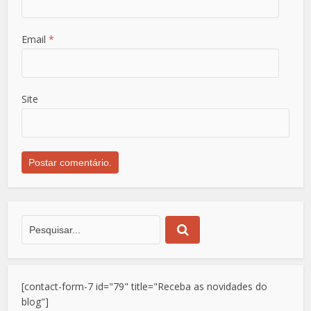
Email
*
Site
[contact-form-7 id="79" title="Receba as novidades do
blog"]