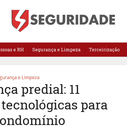
essoas e RH
Segurança e Limpeza
Terceirização
gurança e Limpeza
ça predial: 11
 tecnológicas para
condomínio