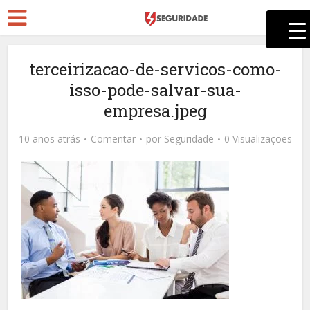
terceirizacao-de-servicos-como-
isso-pode-salvar-sua-
empresa.jpeg
10 anos atrás
Comentar
por
Seguridade
0 Visualizações