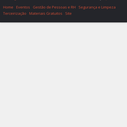
Home
Eventos
Gestão de Pessoas e RH
Segurança e Limpeza
Terceirização
Materiais Gratuitos
Site