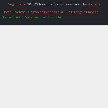
Seguridade
· 2023 © Todos os direitos reservados. by
Optitech
Home
Eventos
Gestão de Pessoas e RH
Segurança e Limpeza
Terceirização
Materiais Gratuitos
Site