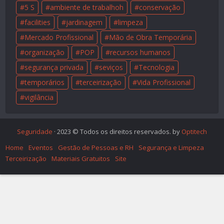
5 S
ambiente de trabalhoh
conservação
facilities
jardinagem
limpeza
Mercado Profissional
Mão de Obra Temporária
organização
POP
recursos humanos
segurança privada
seviços
Tecnologia
temporários
terceirização
Vida Profissional
vigilância
Seguridade
· 2023 © Todos os direitos reservados. by
Optitech
Home
Eventos
Gestão de Pessoas e RH
Segurança e Limpeza
Terceirização
Materiais Gratuitos
Site